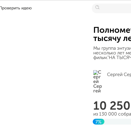
Проверить идею
Полноме
тысячу л
Мы группа энтуз
несколько лет ме
фильм."НА ТЫСЯ
Сергей Се
10 25
из 130 000 собр
7%
Завершен 31 авг