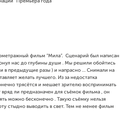
нации “Премьера года”
кометражный фильм “Мила”.
Сценарий был написан
онул нас до глубины души . Мы решили обойтись
о и в предыдущие разы ) и напрасно … Снимали на
авляет желать лучшего. Из за недостатка
конечно трясётся и мешает зрителю воспринимать
 вряд ли предназначен для съёмок фильма , он
ять можно бесконечно . Такую съёмку нельзя
оту стыдно выводить в свет. Тем не менее фильм