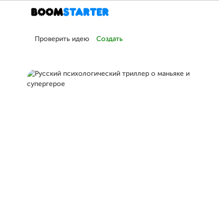
Проверить идею
Создать