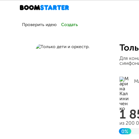
Проверить идею
Создать
Толь
Для кон
симфони
М
1 
из 200 
0%
Заверш