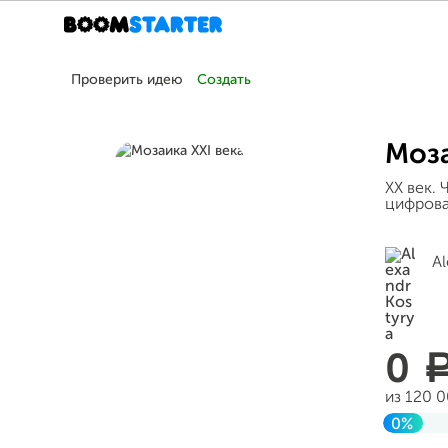
Проверить идею
Создать
Моза
ХХ век.
цифрова
Al
0
из 120 
0%
Заверш