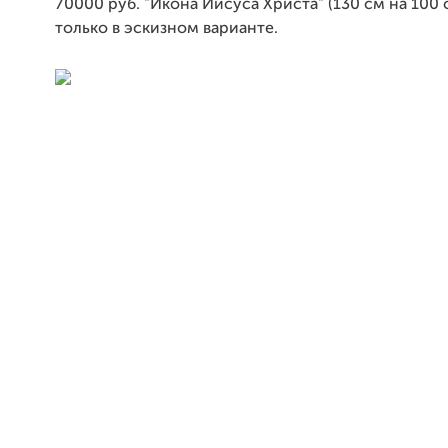
70000 руб. "Икона Иисуса Христа" (130 см на 100 с
только в эскизном варианте.