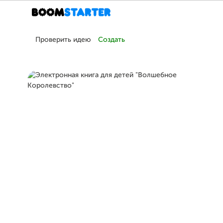
Проверить идею
Создать