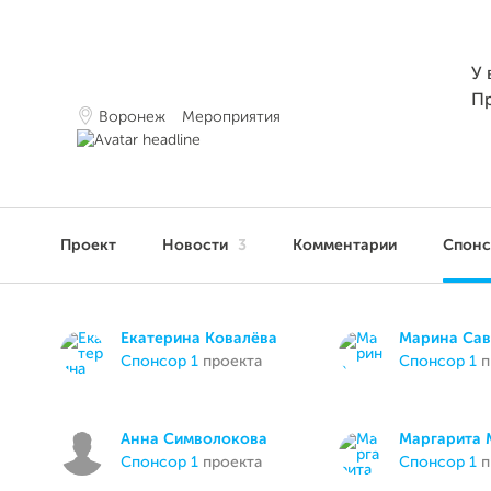
У 
П
Воронеж
Мероприятия
Проект
Новости
3
Комментарии
Спон
Екатерина Ковалёва
Марина Сав
спонсор 1
проекта
спонсор 1
п
Анна Символокова
Маргарита 
спонсор 1
проекта
спонсор 1
п