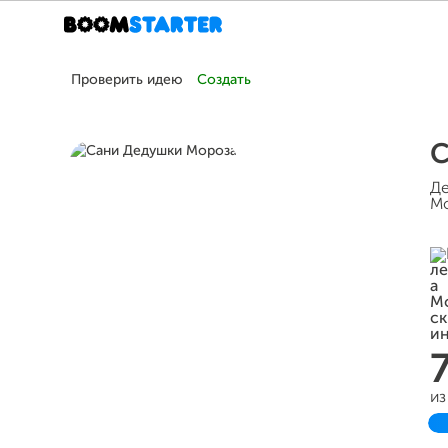
Проверить идею
Создать
С
Де
Мо
из