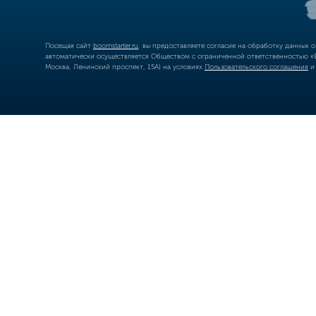
Посещая сайт
boomstarter.ru
, вы предоставляете согласие на обработку данных 
автоматически осуществляется Обществом с ограниченной ответственностью «Б
Москва, Ленинский проспект, 15А) на условиях
Пользовательского соглашения