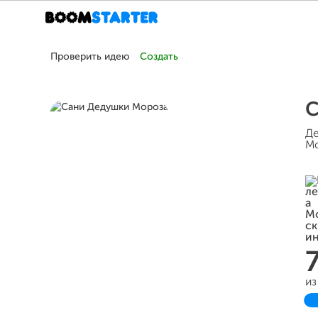
Проверить идею
Создать
С
Де
Мо
из