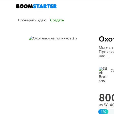
Проверить идею
Создать
Охот
Мы охот
Приключ
нас...
G
80
из 58 4
1%