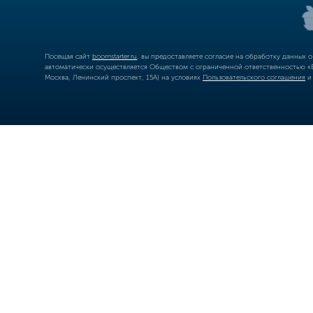
Посещая сайт
boomstarter.ru
, вы предоставляете согласие на обработку данных 
автоматически осуществляется Обществом с ограниченной ответственностью «Б
Москва, Ленинский проспект, 15А) на условиях
Пользовательского соглашения