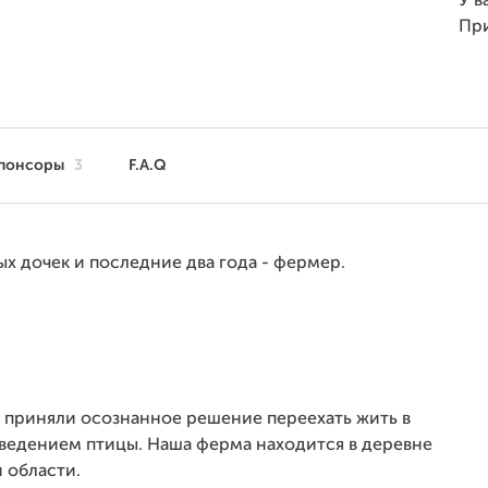
У в
Пр
понсоры
3
F.A.Q
х дочек и последние два года - фермер.
 приняли осознанное решение переехать жить в
ведением птицы. Наша ферма находится в деревне
 области.