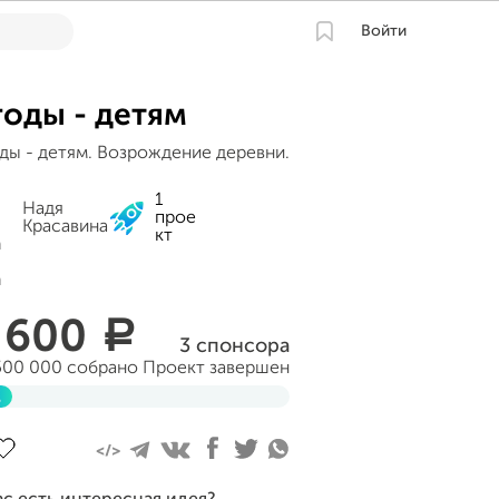
Войти
годы - детям
ды - детям. Возрождение деревни.
1
Надя
прое
Красавина
кт
 600
a
3 спонсора
500 000 собрано
Проект завершен
%
авершен 20 января 2016