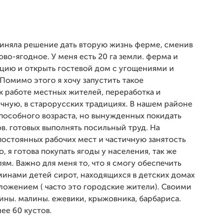
Приняла решение дать вторую жизнь ферме, сменив
во-ягодное. У меня есть 20 га земли. ферма и
цию и открыть гостевой дом с угощениями и
Помимо этого я хочу запустить такое
 к работе местных жителей, переработка и
учную, в старорусских традициях. В нашем районе
особного возраста, но вынужденных покидать
в. готовых выполнять посильный труд. На
постоянных рабочих мест и частичную занятость
 я готова покупать ягоды у населения, так же
м. Важно для меня то, что я смогу обеспечить
минами детей сирот, находящихся в детских домах
ложением ( часто это городские жители). Своими
ны. малины. ежевики, крыжовника, барбариса.
ее 60 кустов.