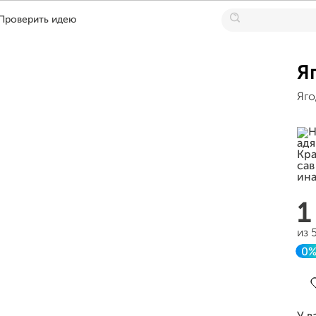
Проверить идею
Я
Яго
1
из 
0
З