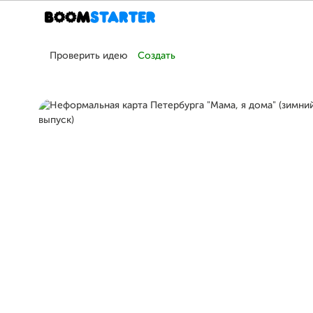
Проверить идею
Создать