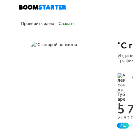
Проверить идею
Создать
"С 
Издани
Трофим
5 
из 80 
7%
Заве