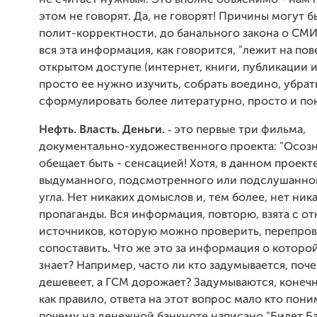
не считает нужным. Это вполне объяснимо - нам 
этом не говорят. Да, не говорят! Причины могут б
полит-корректности, до банального закона о СМИ.
вся эта информация, как говорится, "лежит на пов
открытом доступе (интернет, книги, публикации и т.
просто ее нужно изучить, собрать воедино, убрат
сформулировать более литературно, просто и по
-
Нефть. Власть. Деньги.
это первые три фильма,
документально-художественного проекта: "Осозн
обещает быть - сенсацией! Хотя, в данном проекте
выдуманного, подсмотренного или подслушанного
угла. Нет никаких домыслов и, тем более, нет ник
пропаганды. Вся информация, повторю, взята с о
источников, которую можно проверить, перепров
сопоставить. Что же это за информация о которо
знает? Например, часто ли кто задумывается, поч
дешевеет, а ГСМ дорожает? Задумываются, конечно
как правило, ответа на этот вопрос мало кто пони