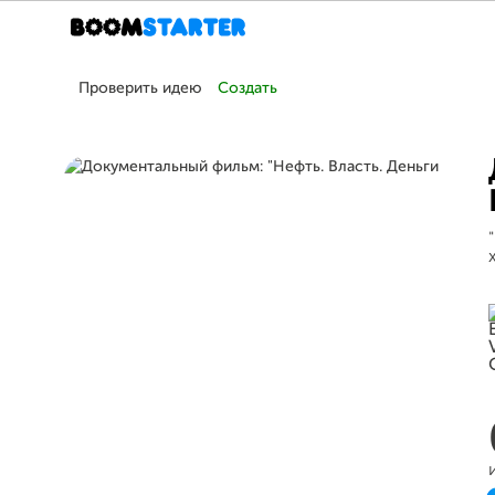
Проверить идею
Создать