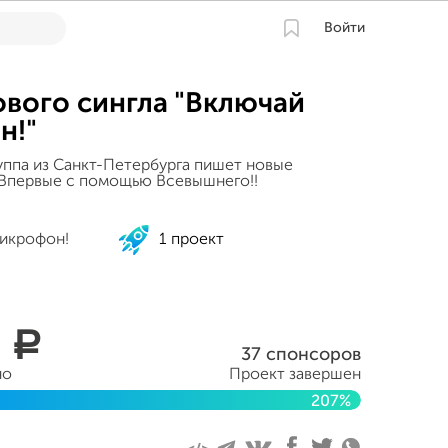
Войти
ового сингла "Включай
н!"
уппа из Санкт-Петербурга пишет новые
 Впервые с помощью Всевышнего!!
икрофон!
1 проект
9
a
37 спонсоров
но
Проект завершен
207%
абря 2015