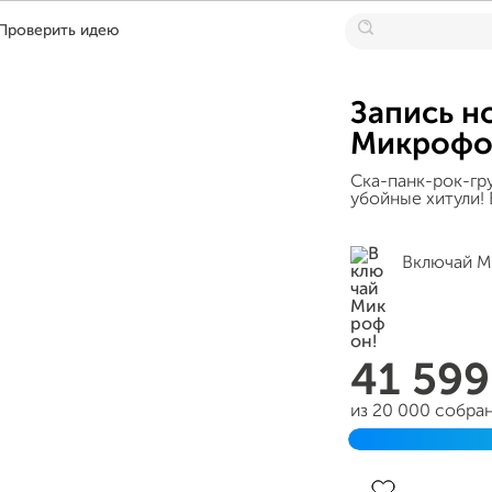
Проверить идею
Запись н
Микрофо
Ска-панк-рок-гр
убойные хитули!
Включай М
41 59
из 20 000 собра
Завершен 30 дек