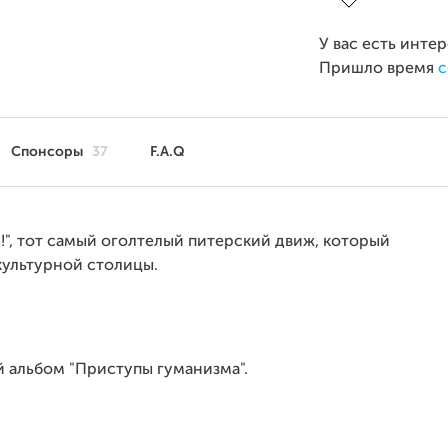
У вас есть инте
Пришло время
с
Спонсоры
37
F.A.Q
!", тот самый оголтелый питерский движ, который
 культурной столицы.
 альбом "Приступы гуманизма".