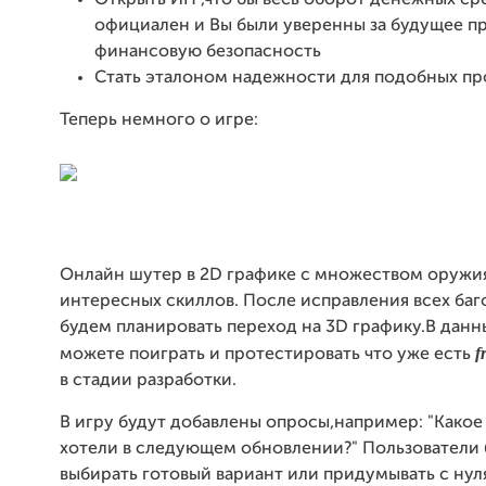
Открыть ИП ,что бы весь оборот денежных ср
официален и Вы были уверенны за будущее п
финансовую безопасность
Стать эталоном надежности для подобных пр
Теперь немного о игре:
Онлайн шутер в 2D графике с множеством оружи
интересных скиллов. После исправления всех баго
будем планировать переход на 3D графику.В дан
f
можете поиграть и протестировать что уже есть
в стадии разработки.
В игру будут добавлены опросы,например: "Какое
хотели в следующем обновлении?" Пользователи 
выбирать готовый вариант или придумывать с ну