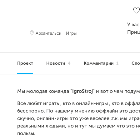
Зав
У вас
Приш
Архангельск
Игры
Проект
Новости
4
Комментарии
1
Сп
Мы молодая команда "
IgroStroj
" и вот о чем подум
Все любят играть , кто в онлайн-игры , кто в оффл
бесспорно. По нашему мнению оффлайн это дос
скучно, онлайн-игры это уже веселее ,т.к. мы игра
реальными людьми, но и тут мы думаем что это н
пользы.