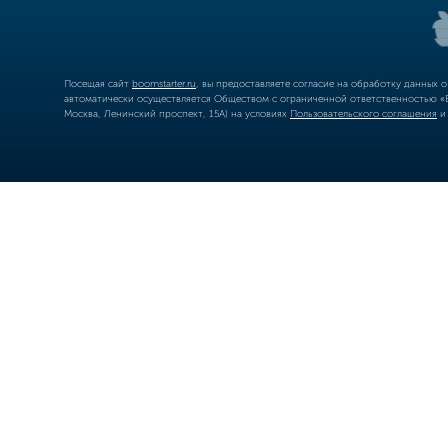
Посещая сайт
boomstarter.ru
, вы предоставляете согласие на обработку данных 
автоматически осуществляется Обществом с ограниченной ответственностью «Б
Москва, Ленинский проспект, 15А) на условиях
Пользовательского соглашения