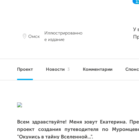
1
У 
Иллюстрированно
Омск
П
е издание
Проект
Новости
3
Комментарии
Спон
Всем здравствуйте! Меня зовут Екатерина. Пр
проект cоздания путеводителя по Муромцев
"Окунись в тайну Вселенной...".