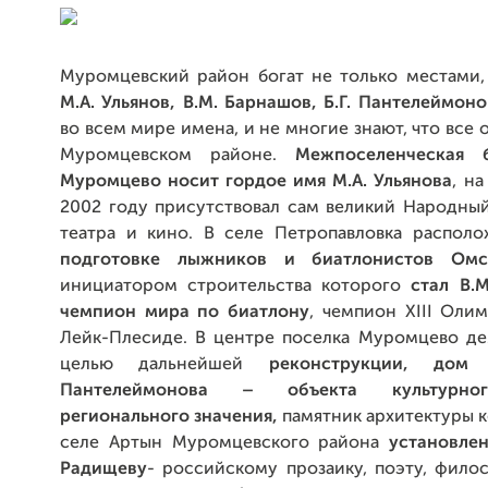
Муромцевский район богат не только местами,
М.А. Ульянов, В.М. Барнашов, Б.Г. Пантелеймоно
во всем мире имена, и не многие знают, что все 
Муромцевском районе.
Межпоселенческая 
Муромцево носит гордое имя М.А. Ульянова
, н
2002 году присутствовал сам великий Народный
театра и кино. В селе Петропавловка распол
подготовке лыжников и биатлонистов Омс
инициатором строительства которого
стал В.
чемпион мира по биатлону
, чемпион XIII Оли
Лейк-Плесиде. В центре поселка Муромцево де
целью дальнейшей
реконструкции, дом 
Пантелеймонова – объекта культурно
регионального значения,
памятник архитектуры ко
селе Артын Муромцевского района
установлен
Радищеву
- российскому прозаику, поэту, фило