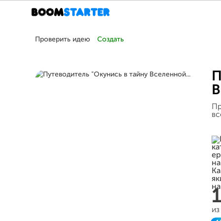
Проверить идею
Создать
П
В
Пр
вс
из