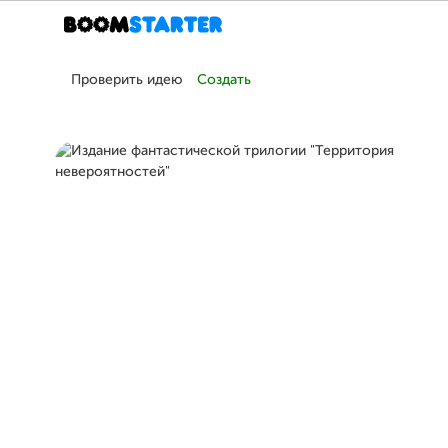
Проверить идею
Создать