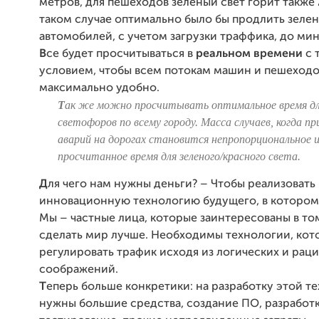
метров, для пешеходов зеленый
свет горит также 
таком случае оптимально было бы продлить зеле
автомобилей, с учетом загрузки траффика, до ми
В
се будет просчитываться в
реальном времени
с
условием, чтобы всем потокам машин и пешеходо
максимально удобно.
Т
ак же можно просчитывать оптимальное время дл
светофоров по
всему городу. Масса случаев, когда п
а
варий на дорогах становится непропорциональное и
просчитанное время
для зеленого/красного света.
Д
ля чего нам нужны деньги? – Чтобы реализовать
инновационную технологию будущего, в котором 
Мы – частные лица, которые заинтересованы в то
сделать мир лучше. Необходимы технологии, кот
регулировать трафик исходя из логических и рац
соображений.
Т
еперь больше конкретики: на разработку этой т
нужны большие средства, создание ПО, разработк