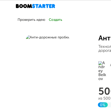
Проверить идею
Создать
Ант
Технол
дорога
5
из 500
0%
Заве