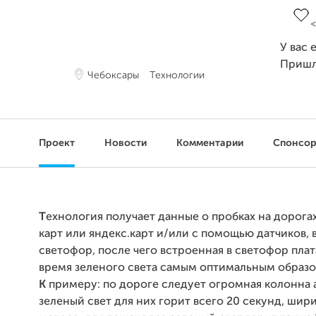
У вас 
Пришл
Чебоксары
Технологии
Проект
Новости
Комментарии
Спонсо
Т
ехнология получает данные о пробках на дорогах
карт или яндекс.карт и/или с помощью
датчиков, 
светофор, после чего встроенная в светофор плат
время зеленого света самым оптимальным
образо
К
примеру: по дороге следует огромная колонна 
зеленый свет
для них горит всего 20 секунд, шир