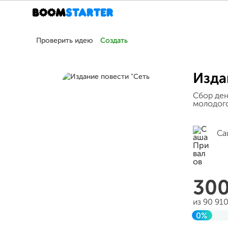
Проверить идею
Создать
Изда
Сбор ден
молодого
Са
30
из 90 91
0%
Заверше