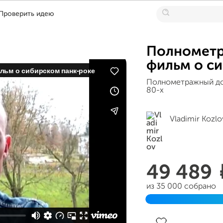
Проверить идею
Полнометр
фильм о с
Полнометражный до
80-х
Vladimir Kozlo
49 489
из 35 000 собрано
Завершен 23 ноября