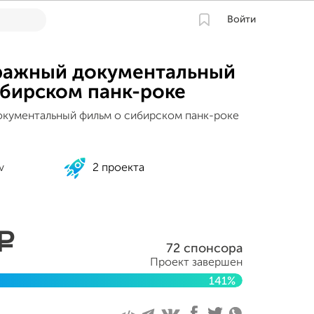
Войти
ажный документальный
ибирском панк-роке
кументальный фильм о сибирском панк-роке
v
2 проекта
a
72 спонсора
Проект завершен
141%
 2013