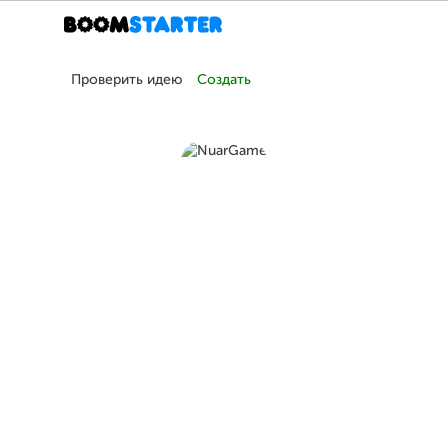
Проверить идею
Создать