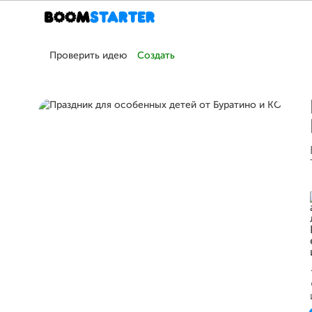
Проверить идею
Создать