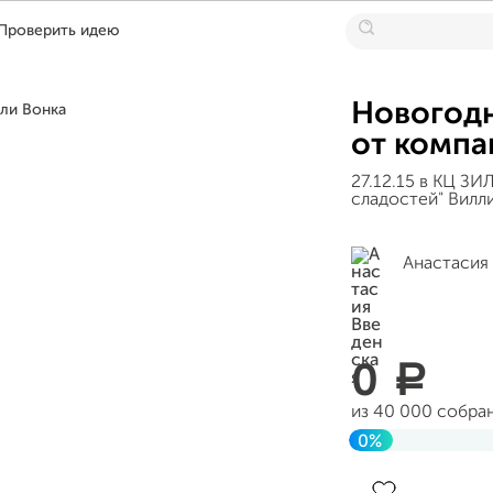
Проверить идею
Новогодн
от компа
27.12.15 в КЦ ЗИ
сладостей" Вилл
Анастасия
0
a
из 40 000 собра
0%
Завершен 06 янв