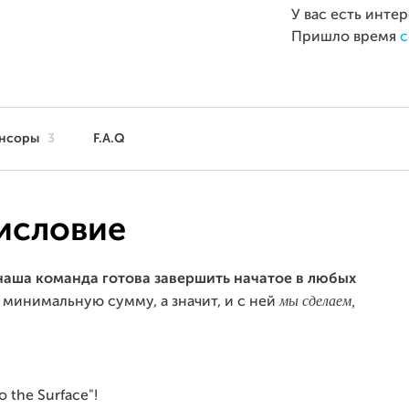
У вас есть инте
Пришло время
с
нсоры
3
F.A.Q
исловие
наша команда готова завершить начатое в любых
мы сделаем,
минимальную сумму, а значит, и с ней
 the Surface"!