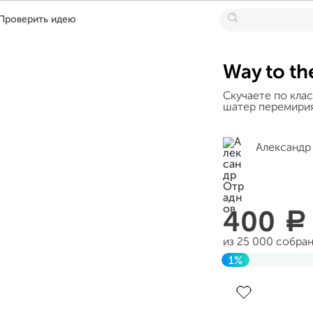
Проверить идею
Way to th
Скучаете по кла
шатер перемирия
Александр
400
a
из 25 000 собра
1%
Завершен 26 апр