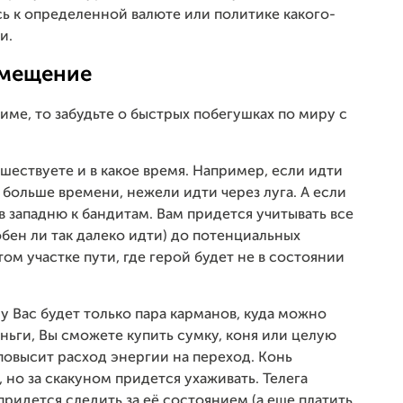
есь к определенной валюте или политике какого-
и.
мещение
жиме, то забудьте о быстрых побегушках по миру с
тешествуете и в какое время. Например, если идти
 больше времени, нежели идти через луга. А если
в западню к бандитам. Вам придется учитывать все
обен ли так далеко идти) до потенциальных
том участке пути, где герой будет не в состоянии
у Вас будет только пара карманов, куда можно
ньги, Вы сможете купить сумку, коня или целую
повысит расход энергии на переход. Конь
 но за скакуном придется ухаживать. Телега
придется следить за её состоянием (а еще платить