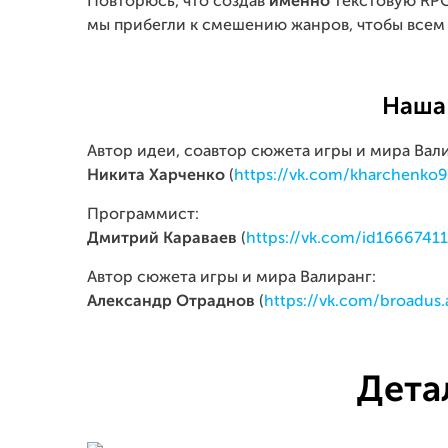
Повторюсь, что создав
именно
текстовую RPG
мы прибегли к смешению жанров, чтобы всем 
Наша
Автор идеи, соавтор сюжета игры и мира Вал
Никита Харченко
(
https://vk.com/kharchenko
Программист:
Дмитрий Караваев
(
https://vk.com/id1666741
Автор сюжета игры и мира Валиранг:
Александр Отраднов
(
https://vk.com/broadus.
Дета