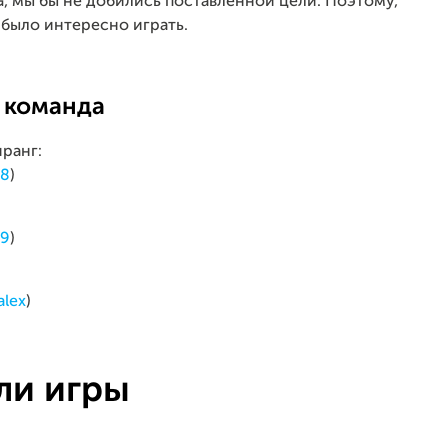
, мы бы не добились поставленной цели. Поэтому,
было интересно играть.
 команда
иранг:
98
)
19
)
alex
)
ли игры