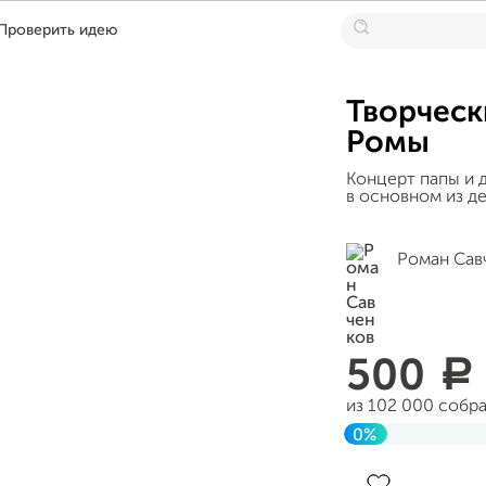
Проверить идею
Творческ
Ромы
Концерт папы и 
в основном из де
Роман Сав
500
a
из 102 000 собр
0%
Завершен 14 фе