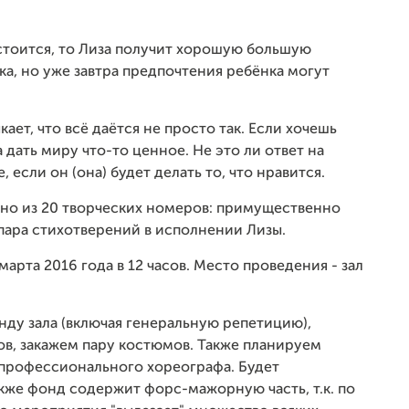
остоится, то Лиза получит хорошую большую
а, но уже завтра предпочтения ребёнка могут
ает, что всё даётся не просто так. Если хочешь
 дать миру что-то ценное. Не это ли ответ на
, если он (она) будет делать то, что нравится.
но из 20 творческих номеров: примущественно
е пара стихотверений в исполнении Лизы.
арта 2016 года в 12 часов. Место проведения - зал
нду зала (включая генеральную репетицию),
в, закажем пару костюмов. Также планируем
 профессионального хореографа. Будет
акже фонд содержит форс-мажорную часть, т.к. по