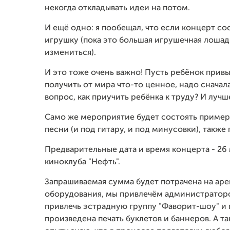
некогда откладывать идеи на потом.
И ещё одно: я пообещал, что если концерт с
игрушку (пока это большая игрушечная лошадк
измениться).
И это тоже очень важно! Пусть ребёнок привык
получить от мира что-то ценное, надо сначала
вопрос, как приучить ребёнка к труду? И лучше
Само же мероприятие будет состоять пример
песни (и под гитару, и под минусовки), такж
Предварительные дата и время концерта - 26 м
киноклуба "Нефть".
Запрашиваемая сумма будет потрачена на аре
оборудования, мы привлечём администраторо
привлечь эстрадную группу "Фаворит-шоу" и
произведена печать буклетов и баннеров. А т