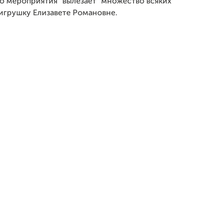
го мероприятия "вылезает" множество всяких
 игрушку Елизавете Романовне.