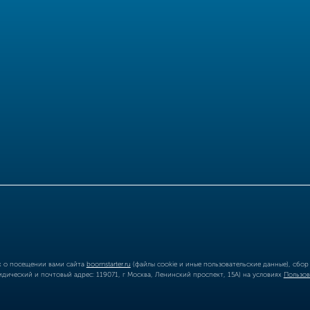
ых о посещении вами сайта
boomstarter.ru
(файлы cookie и иные пользовательские данные), сбо
ический и почтовый адрес: 119071, г Москва, Ленинский проспект, 15А) на условиях
Пользов