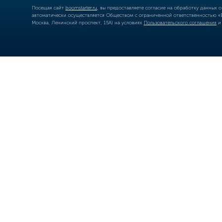
Посещая сайт
boomstarter.ru
, вы предоставляете согласие на обработку данных 
автоматически осуществляется Обществом с ограниченной ответственностью «Б
Москва, Ленинский проспект, 15А) на условиях
Пользовательского соглашения