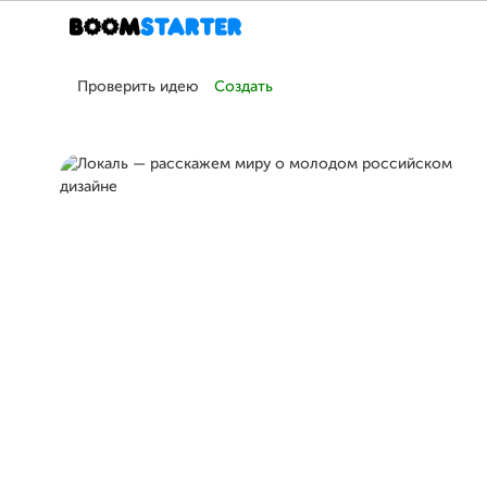
Проверить идею
Создать