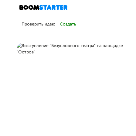
Проверить идею
Создать