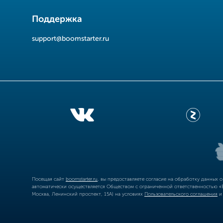
Поддержка
support@boomstarter.ru
Посещая сайт
boomstarter.ru
, вы предоставляете согласие на обработку данных 
автоматически осуществляется Обществом с ограниченной ответственностью «Б
Москва, Ленинский проспект, 15А) на условиях
Пользовательского соглашения