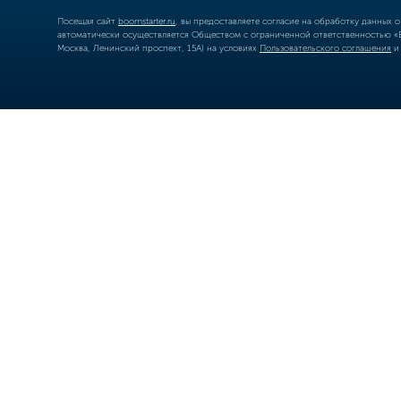
Посещая сайт
boomstarter.ru
, вы предоставляете согласие на обработку данных 
автоматически осуществляется Обществом с ограниченной ответственностью «Б
Москва, Ленинский проспект, 15А) на условиях
Пользовательского соглашения