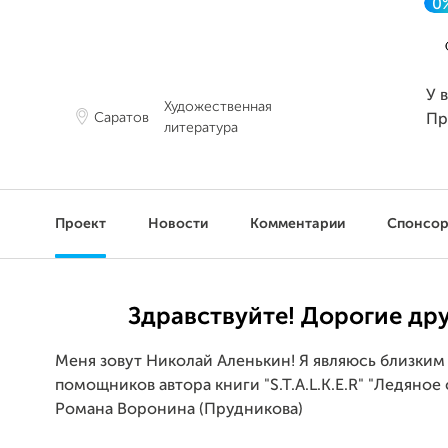
0
У 
Художественная
Саратов
Пр
литература
Проект
Новости
Комментарии
Спонсо
Здравствуйте! Дорогие дру
Меня зовут Николай Аленькин! Я являюсь близким
помощников автора книги "S.T.A.L.K.E.R" "Ледяное
Романа Воронина (Прудникова)