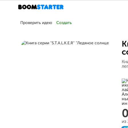
Проверить идею
Создать
К
с
Кн
лег
из