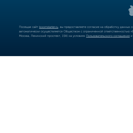
Посещая сайт
boomstarter.ru
, вы предоставляете согласие на обработку данных 
автоматически осуществляется Обществом с ограниченной ответственностью «Б
Москва, Ленинский проспект, 15А) на условиях
Пользовательского соглашения