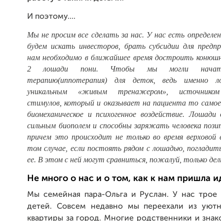
И поэтому....
Мы не просим все сделать за нас. У нас есть определен
будем искать инвесторов, брать субсидии для предп
нам необходимо в ближайшее время достроить конюш
2 лошади пони. Чтобы мы могли нача
терапию(иппотерапия) для деток, ведь именно л
уникальным «живым тренажером», источником
стимулов, который и оказывает на пациента то само
биомеханическое и психогенное воздействие.
Лошади о
сильным биополем и способны заряжать человека позит
причем это происходит не только во время верховой 
том случае, если постоять рядом с лошадью, погладит
ее. В этом с ней могут сравниться, пожалуй, только де
Не много о нас и о том, как к нам пришла и
Мы семейная пара-Ольга и Руслан. У нас трое 
детей. Совсем недавно мы переехали из уют
квартиры за город. Многие родственники и зна