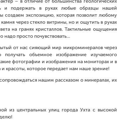
рактер – в отличие от большинства геологических
ть и подержать в руках любые образцы нашей
Мы создаем экспозицию, которая позволит любому
камня через стекло витрины, но и ощутить в руках
света на гранях кристаллов. Тактильные ощущения
то надо просто почувствовать…
крытый от нас сияющий мир микроминералов через
го получать объемное изображение изучаемого
икакие фотографии и изображения на мониторах и в
а и красоты, которое передает нам наше зрение!
 сопровождаться нашим рассказом о минералах, их
ной из центральных улиц города Ухта с высокой
еделю!