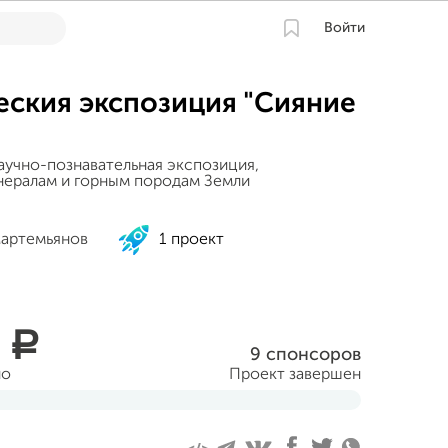
Войти
еския экспозиция "Сияние
аучно-познавательная экспозиция,
нералам и горным породам Земли
артемьянов
1 проект
0
a
9 спонсоров
но
Проект завершен
еля 2016