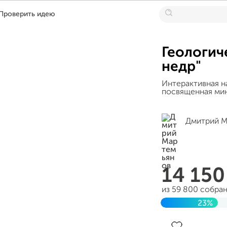
Проверить идею
Геологич
недр"
Интерактивная н
посвященная ми
Дмитрий М
14 15
из 59 800 собра
23%
Завершен 12 апр