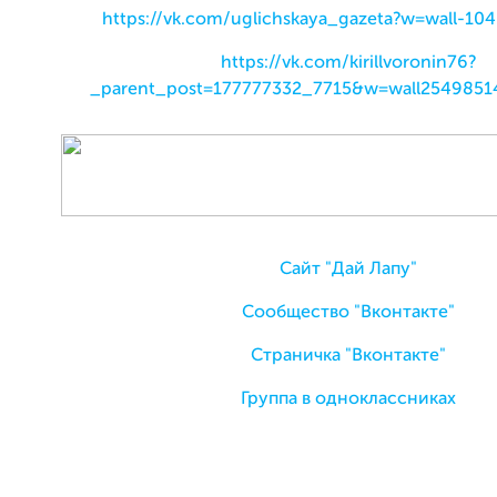
https://vk.com/uglichskaya_gazeta?w=wall-1
https://vk.com/kirillvoronin76?
_parent_post=177777332_7715&w=wall2549851
Сайт "Дай Лапу"
Сообщество "Вконтакте"
Страничка "Вконтакте"
Группа в одноклассниках