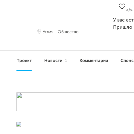
У вас ес
Пришло 
Углич
Общество
Проект
Новости
1
Комментарии
Спон