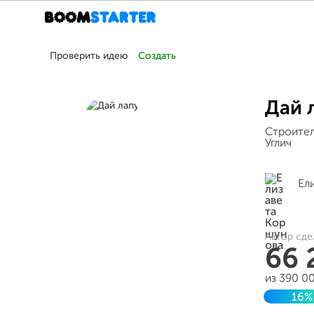
Проверить идею
Создать
Дай 
Строител
Углич
Ел
Автор сде
66 
из 390 0
16%
Заверш