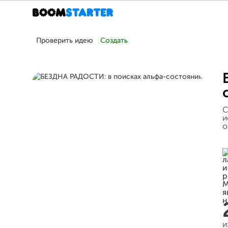
Проверить идею
Создать
С
и
о
и