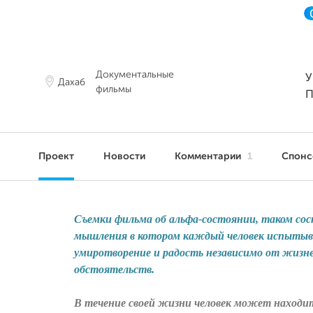
Документальные
У
Дахаб
фильмы
П
Проект
Новости
Комментарии
1
Спон
Съемки фильма об альфа-состоянии, таком со
мышления в котором каждый человек испыты
умиротворение и радость независимо от жизн
обстоятельств.
В течение своей жизни человек может находит