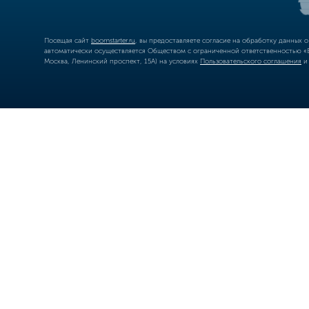
Посещая сайт
boomstarter.ru
, вы предоставляете согласие на обработку данных 
автоматически осуществляется Обществом с ограниченной ответственностью «Б
Москва, Ленинский проспект, 15А) на условиях
Пользовательского соглашения