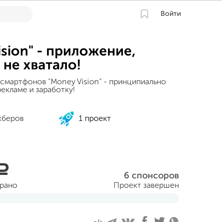
Войти
ision" - приложение,
 не хватало!
смартфонов "Money Vision" - принципиально
екламе и заработку!
кберов
1 проект
a
6 спонсоров
брано
Проект завершен
абря 2017