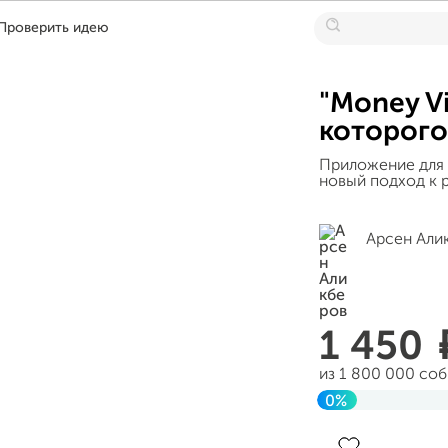
Проверить идею
"Money V
которого
Приложение для 
новый подход к р
Арсен Али
1 450
из 1 800 000 со
0%
Завершен 21 дек