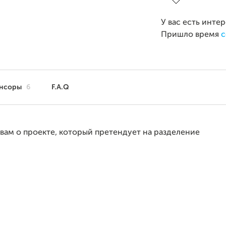
У вас есть инте
Пришло время
с
нсоры
6
F.A.Q
 вам о проекте, который претендует на разделение