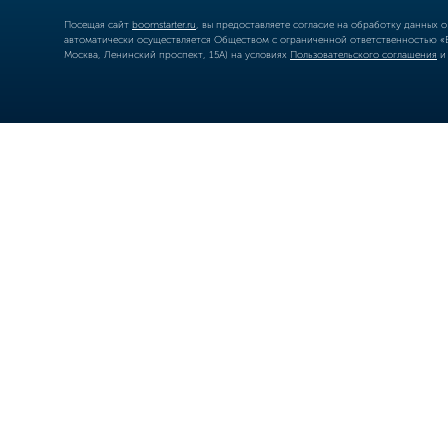
Посещая сайт
boomstarter.ru
, вы предоставляете согласие на обработку данных 
автоматически осуществляется Обществом с ограниченной ответственностью «Б
Москва, Ленинский проспект, 15А) на условиях
Пользовательского соглашения