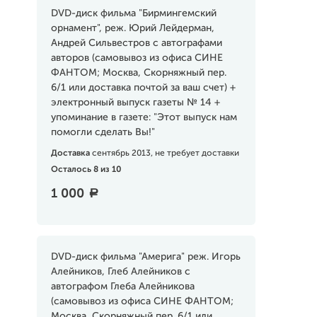
DVD-диск фильма "Бирмингемский
орнамент", реж. Юрий Лейдерман,
Андрей Сильвестров с автографами
авторов (самовывоз из офиса СИНЕ
ФАНТОМ; Москва, Скорняжный пер.
6/1 или доставка почтой за ваш счет) +
электронный выпуск газеты № 14 +
упоминание в газете: "Этот выпуск нам
помогли сделать Вы!"
Доставка
сентябрь 2013, не требует доставки
Осталось 8 из 10
1 000
a
DVD-диск фильма "Америга" реж. Игорь
Алейников, Глеб Алейников с
автографом Глеба Алейникова
(самовывоз из офиса СИНЕ ФАНТОМ;
Москва, Скорняжный пер. 6/1 или