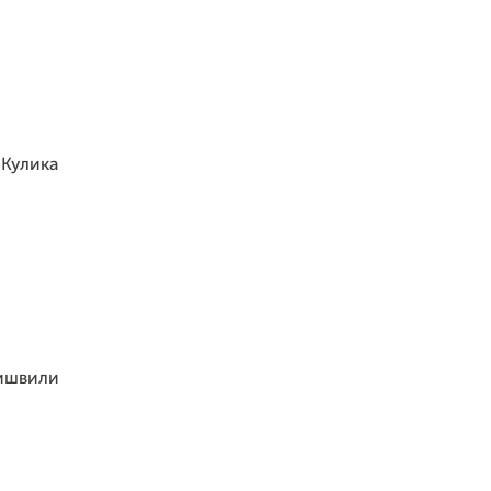
 Кулика
зишвили