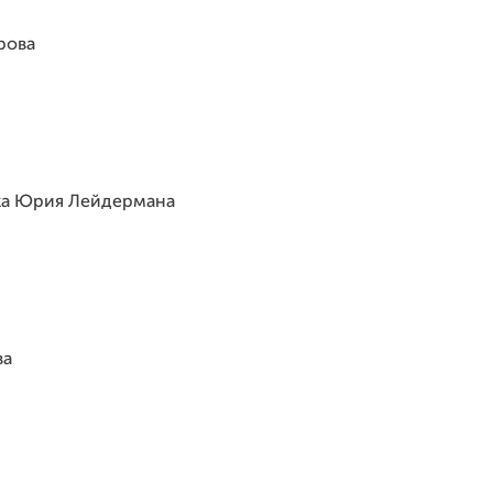
рова
ика Юрия Лейдермана
ва