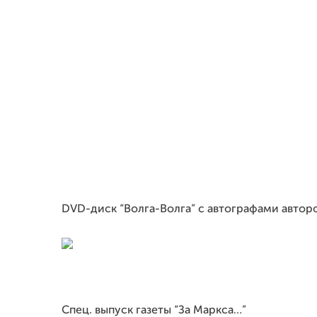
DVD
-диск “Волга-Волга” с автографами авторо
Спец. выпуск газеты “За Маркса…”