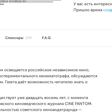
У вас есть интерес
Пришло время
созд
Спонсоры
109
F.A.Q
ом освещается российское независимое кино,
экспериментального кинематографа, обсуждаются
. Газета даёт возможность читателю знать о
ествует уже двадцать восемь лет, с момента
товского киноведческого журнала
CINE
FANTOM
.
ельностью советского киноандеграунда —