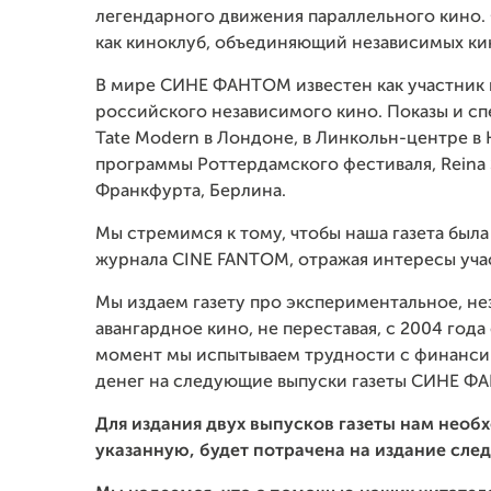
легендарного движения параллельного кино
как киноклуб, объединяющий независимых ки
В мире СИНЕ ФАНТОМ известен как участник
российского независимого кино. Показы и с
Tate Modern в Лондоне, в Линкольн-центре в
программы Роттердамского фестиваля, Reina S
Франкфурта, Берлина.
Мы стремимся к тому, чтобы наша газета бы
журнала
CINE
FANTOM
, отражая интересы уч
Мы издаем газету про экспериментальное, не
авангардное кино, не переставая, с 2004 год
момент мы испытываем трудности с финанси
денег на следующие выпуски газеты СИНЕ Ф
Для издания двух выпусков газеты нам необ
указанную, будет потрачена на издание сле