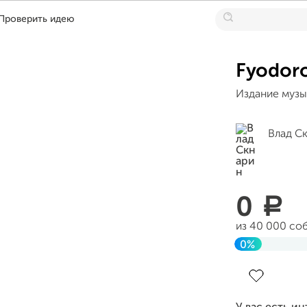
Проверить идею
Fyodoro
Издание музык
Влад С
0
a
из 40 000 со
0%
Завершен 25