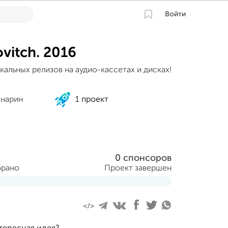
Войти
vitch. 2016
альных релизов на аудио-кассетах и дисках!
кнарин
1 проект
0 спонсоров
брано
Проект завершен
 апреля 2016