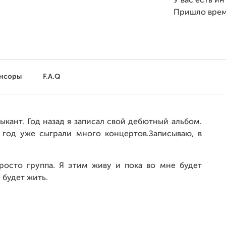
У вас есть и
Пришло вре
нсоры
F.A.Q
ыкант. Год назад я записал свой дебютный альбом.
а год уже сыграли много концертов.Записываю, в
осто группа. Я этим живу и пока во мне будет
 будет жить.