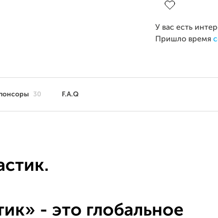
У вас есть инте
Пришло время
с
понсоры
30
F.A.Q
стик.
ик» - это глобальное