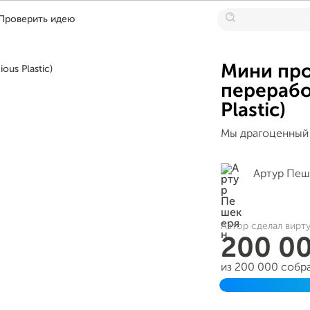
Проверить идею
Мини про
перерабо
Plastic)
Мы драгоценный 
Артур Пеш
Автор сделал вирт
200 0
из 200 000 собр
Завершён 02 дек