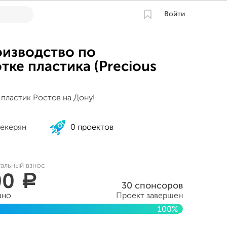
Войти
изводство по
тке пластика (Precious
пластик Ростов на Дону!
екерян
0 проектов
уальный взнос
00
a
30 спонсоров
ано
Проект завершен
100%
абря 2019