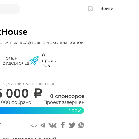
Войти
tHouse
огичные крафтовые дома для кошек
0
Роман
проек
Видергольд
тов
 сделал виртуальный взнос
6 000
a
0 спонсоров
6 000 собрано
Проект завершен
100%
ершен 14 января 2017