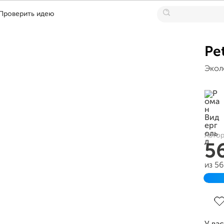
Проверить идею
Pe
Экол
Автор
5
из 5
Зав