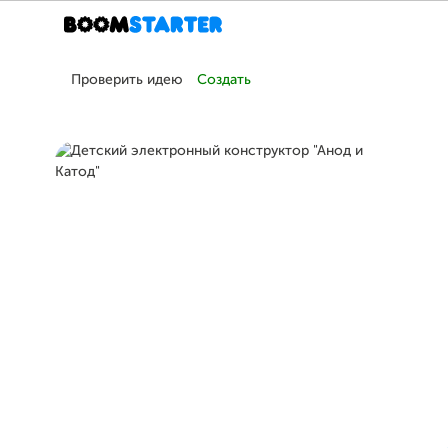
Проверить идею
Создать