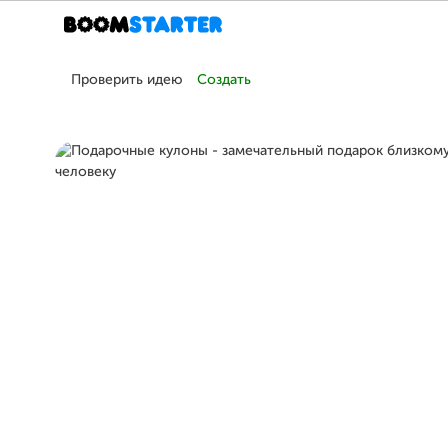
Проверить идею
Создать