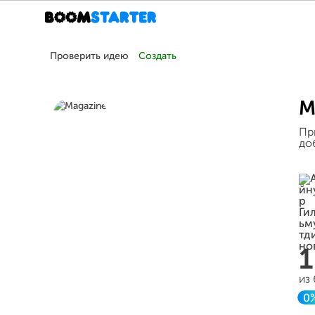
Проверить идею
Создать
M
Пр
до
из
0