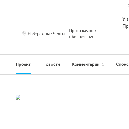
У 
Пр
Программное
Набережные Челны
обеспечение
Проект
Новости
Комментарии
1
Спон