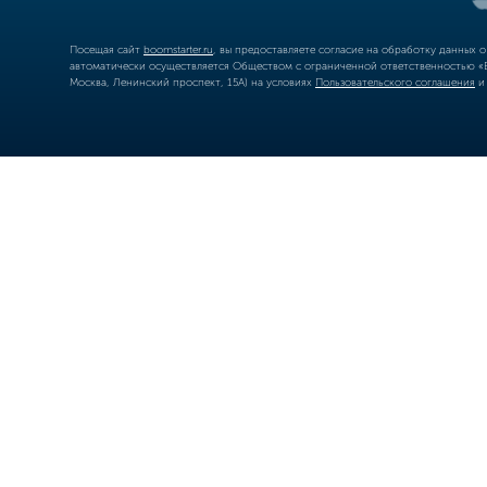
Посещая сайт
boomstarter.ru
, вы предоставляете согласие на обработку данных 
автоматически осуществляется Обществом с ограниченной ответственностью «Б
Москва, Ленинский проспект, 15А) на условиях
Пользовательского соглашения