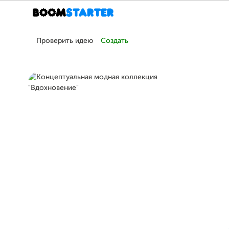
Проверить идею
Создать