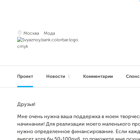
Москва
Мода
Проект
Новости
1
Комментарии
Спон
Друзья!
Мне очень нужна ваша поддержка в моем творче
начинании! Для реализации моего маленького пр
нужно определенное финансирование. Если каж
внесет хотя бы 50-100руб, то поможете мне осущ