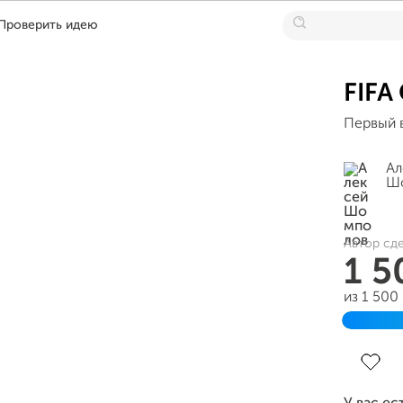
Проверить идею
FIFA
Первый 
Ал
Ш
Автор сде
1 5
из 1 500
Заверш