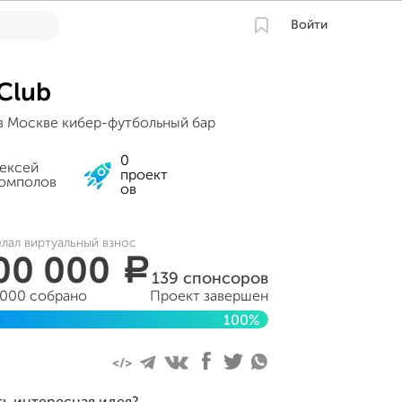
Войти
 Club
в Москве кибер-футбольный бар
0
ексей
проект
омполов
ов
лал виртуальный взнос
00 000
a
139 спонсоров
 000 собрано
Проект завершен
100%
ен 28 августа 2016