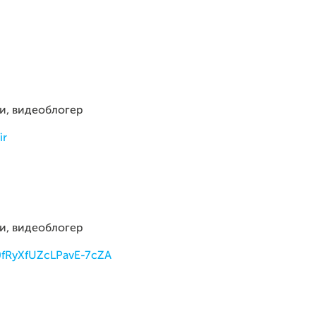
и, видеоблогер
ir
и, видеоблогер
0fRyXfUZcLPavE-7cZA