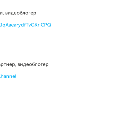
и, видеоблогер
JqAaearydfTvGKriCPQ
артнер, видеоблогер
Channel