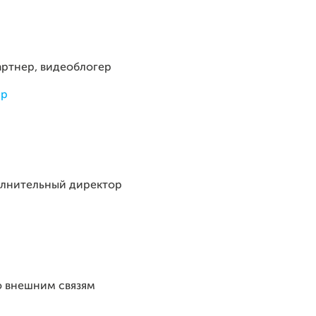
артнер, видеоблогер
up
олнительный директор
о внешним связям