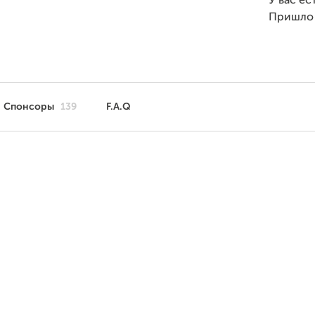
У вас ес
Пришло
Спонсоры
139
F.A.Q