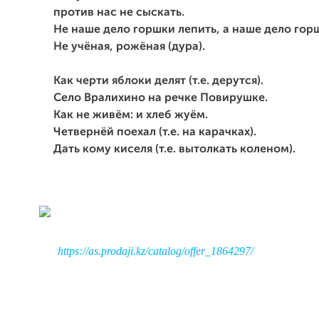
против нас не сыскать.
Не наше дело горшки лепить, а наше дело гор
Не учёная, рожёная (дура).
Как черти яблоки делят (т.е. дерутся).
Село Вралихино на речке Повирушке.
Как не живём: и хлеб жуём.
Четвернёй поехал (т.е. на карачках).
Дать кому киселя (т.е. вытолкать коленом).
https://as.prodaji.kz/catalog/offer_1864297/