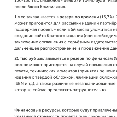
100-150 тыс символов - цель 2) и точно будет изв
после блока Компиляция.
1 мес
закладывается в
резерв по времени
(16,7%).
может пригодится для рассылки изданий партнёра
поддержал проект, - если в 5й месяц уложиться не
создание сайта Краткого издания (при необходимо
заключение соглашения с серьёзным издательство
дальнейшее распространение и продвижение дан
21 тыс руб
закладывается в
резерв по финансам
(
резерв может пригодится на случай повышения 
печати, технических моментов (принятия решения
издания с твёрдой обложкой, ламинации обложки
ISBN и тд), а также различные незапланированные
которые сейчас предсказать затруднительно.
Финансовые ресурсы
, которые будут привлечен
указанной стоимости проекта
(или сэкономлены)