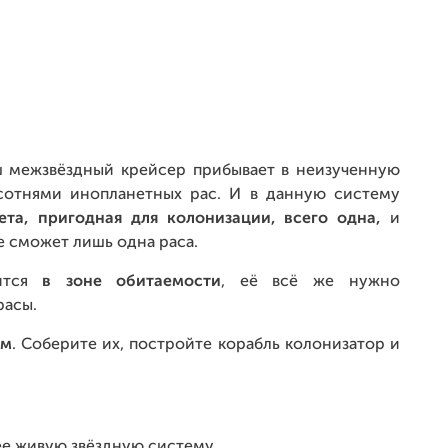
ш межзвёздный крейсер прибывает в неизученную
 сотнями инопланетных рас. И в данную систему
ета, пригодная для колонизации, всего одна,
и
е сможет лишь одна раса.
ится
в зоне обитаемости
, её всё же нужно
расы.
ам
. Соберите их, постройте корабль колонизатор и
ее живую звёздную систему