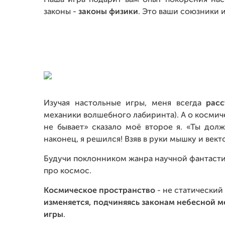
Наша игра подарит вам опыт покорения на
законы -
законы физики
. Это ваши союзники 
Изучая настольные игры, меня всегда
расс
механики волшебного лабиринта). А о космиче
не бывает» сказало моё второе я. «Ты дол
наконец, я решился! Взяв в руки мышку и вект
Будучи поклонником жанра научной фантастик
про космос.
Космическое пространство
- не статический
изменяется, подчиняясь законам небесной м
игры
.