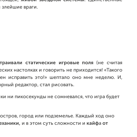
стоящей,
живой звездной системы
. Единственные
и злейшие враги.
траивали статические игровые поля
(не считая
ских настолках и говорить не приходится! «Такого
жен исправить это!» шептало оно мне неделю. И,
орный редактор, стал рисовать.
и ни пикосекунды не сомневался, что игра будет
 остров, город или подземелье. Каждый ход оно
еханики,
и в этом суть сложности и
кайф
а
от