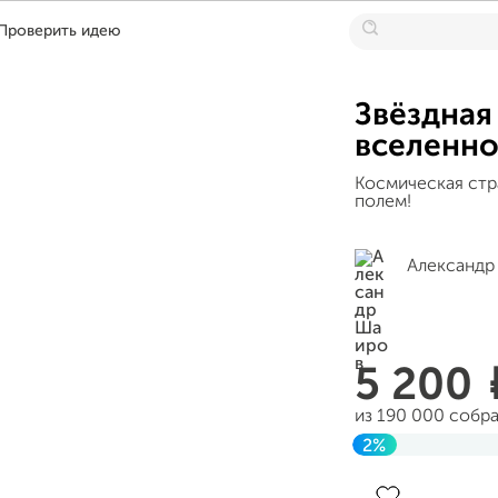
Проверить идею
Звёздная
вселенн
Космическая стр
полем!
Александр
5 200
из 190 000 собр
2%
Завершен 20 но