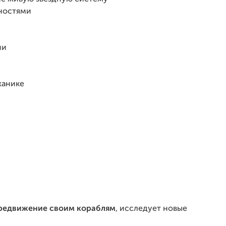
ностями
ии
ханике
редвижение своим кораблям
, исследует новые