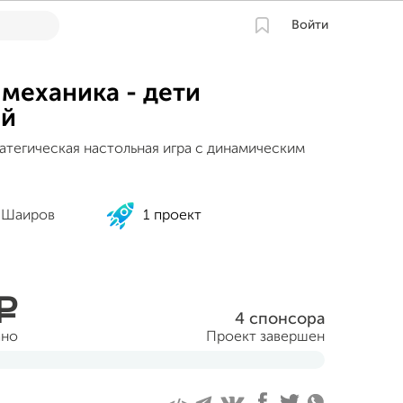
Войти
 механика - дети
ой
атегическая настольная игра с динамическим
 Шаиров
1 проект
a
4 спонсора
ано
Проект завершен
ября 2016