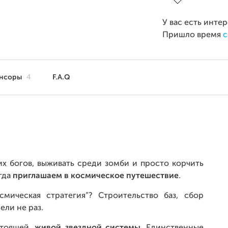
У вас есть инте
Пришло время
с
нсоры
4
F.A.Q
их богов, выживать среди зомби и просто корчить
гда
приглашаем в космическое путешествие
.
смическая стратегия”? Строительство баз, сбор
ели не раз.