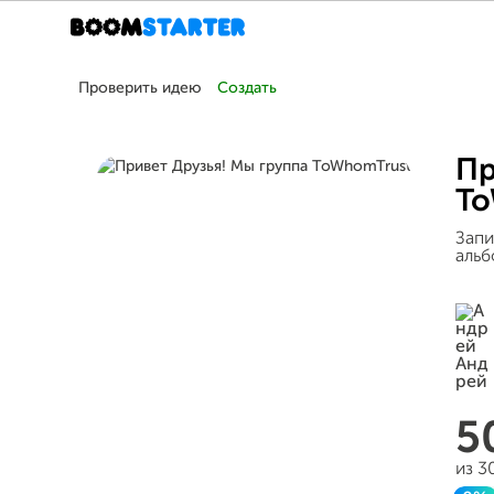
Проверить идею
Создать
Пр
To
Запи
альб
5
из 3