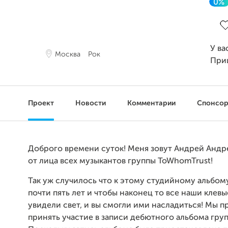
0%
За
У ва
Москва
Рок
При
Проект
Новости
Комментарии
Спонсо
Доброго времени суток! Меня зовут Андрей Андр
от лица всех музыкантов группы ToWhomTrust!
Так уж случилось что к этому студийному альбом
почти пять лет и чтобы наконец то все наши клев
увидели свет, и вы смогли ими насладиться! Мы п
принять участие в записи дебютного альбома гру