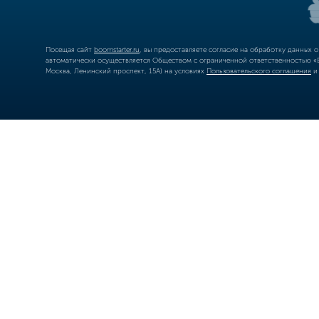
Посещая сайт
boomstarter.ru
, вы предоставляете согласие на обработку данных 
автоматически осуществляется Обществом с ограниченной ответственностью «Б
Москва, Ленинский проспект, 15А) на условиях
Пользовательского соглашения