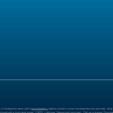
ых о посещении вами сайта
boomstarter.ru
(файлы cookie и иные пользовательские данные), сбо
ический и почтовый адрес: 119071, г Москва, Ленинский проспект, 15А) на условиях
Пользов