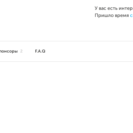
У вас есть инте
Пришло время
с
понсоры
2
F.A.Q