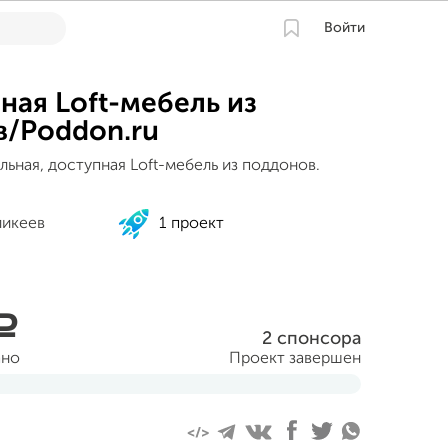
Войти
ная Loft-мебель из
/Poddon.ru
льная, доступная Loft-мебель из поддонов.
ликеев
1 проект
a
2 спонсора
ано
Проект завершен
ня 2017