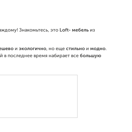
аждому! Знакомьтесь, это
Loft- мебель
из
е
шево
и
экологично
, но еще
стильно
и
модно
.
й в последнее время набирает все
большую