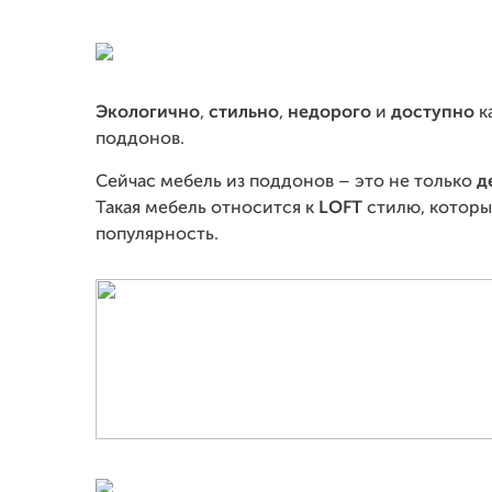
Эколо
гично
,
стильно
,
недорого
и
дос
ту
пн
о
к
поддонов.
Сейчас мебель из поддонов – это не только
д
Такая мебель относится к
LOFT
стилю, которы
популярность.