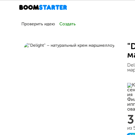
Проверить идею
Создать
"
м
Del
мар
3
из 