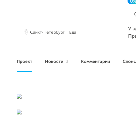
0
З
У в
Санкт-Петербург
Еда
Пр
Проект
Новости
3
Комментарии
Спон