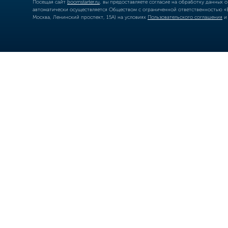
Посещая сайт
boomstarter.ru
, вы предоставляете согласие на обработку данных 
автоматически осуществляется Обществом с ограниченной ответственностью «Б
Москва, Ленинский проспект, 15А) на условиях
Пользовательского соглашения