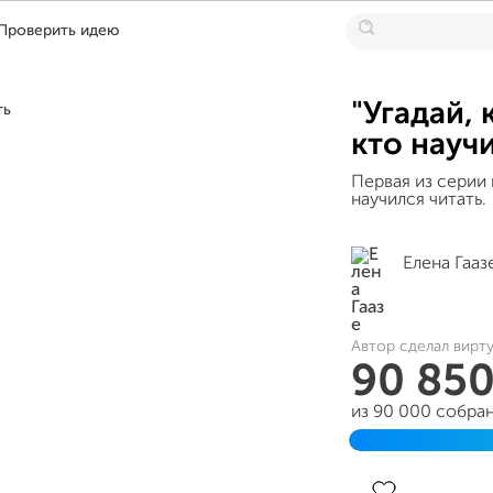
Проверить идею
"Угадай, 
кто науч
Первая из серии 
научился читать.
Елена Гааз
Автор сделал вирт
90 85
из 90 000 собра
Завершен 18 ию