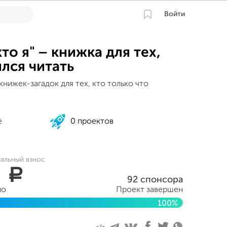
Войти
кто я" – книжка для тех,
ился читать
книжек-загадок для тех, кто только что
е
0 проектов
уальный взнос
0
a
92 спонсора
но
Проект завершен
100%
ня 2016