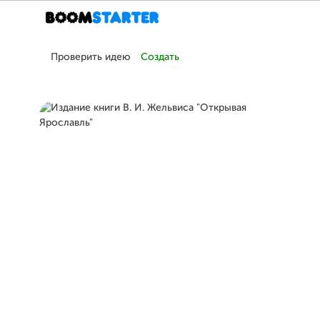
Проверить идею
Создать