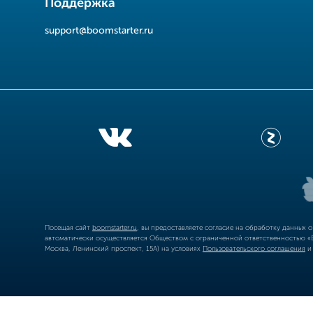
Поддержка
support@boomstarter.ru
Посещая сайт
boomstarter.ru
, вы предоставляете согласие на обработку данных 
автоматически осуществляется Обществом с ограниченной ответственностью «Б
Москва, Ленинский проспект, 15А) на условиях
Пользовательского соглашения